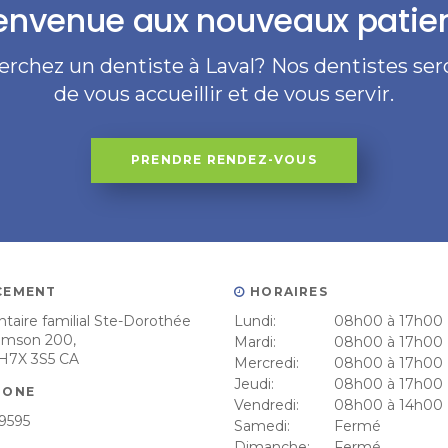
envenue aux nouveaux patie
erchez un dentiste à Laval? Nos dentistes sero
de vous accueillir et de vous servir.
PRENDRE RENDEZ-VOUS
CEMENT
HORAIRES
taire familial Ste-Dorothée
Lundi:
08h00 à 17h00
Samson 200
Mardi:
08h00 à 17h00
H7X 3S5
CA
Mercredi:
08h00 à 17h00
Jeudi:
08h00 à 17h00
HONE
Vendredi:
08h00 à 14h00
-9595
Samedi:
Fermé
Dimanche:
Fermé