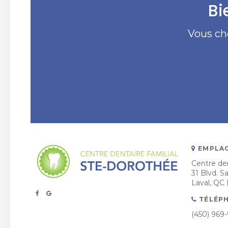
Bi
Vous ch
EMPLA
Centre den
31 Blvd. 
Laval
QC
TÉLÉP
(450) 969